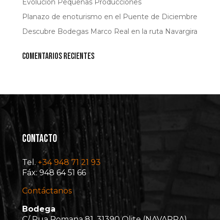
Evolución Pequeñas Producciones
Planazo de enoturismo en el Puente de Diciembre
Descubre Bodegas Marco Real en la ruta Navargira
Comentarios recientes
CONTACTO
Tel.
+34 948 71 21 93
Fáx: 948 64 51 66
Contáctanos
Bodega
C/ Rua Romana 81, 31390 Olite (NAVARRA)