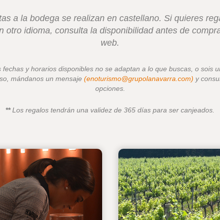
itas a la bodega se realizan en castellano. Si quieres reg
en otro idioma, consulta la disponibilidad antes de compra
web.
s fechas y horarios disponibles no se adaptan a lo que buscas, o sois 
so, mándanos un mensaje
(enoturismo@grupolanavarra.com)
y consul
opciones.
**
Los regalos tendrán una validez de 365 días para ser canjeados.