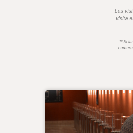
Las vis
visita 
**
Si la
numero