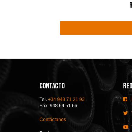
r
CONTACTO
RED
Tel.
+34 948 71 21 93
Fáx: 948 64 51 66
Contáctanos