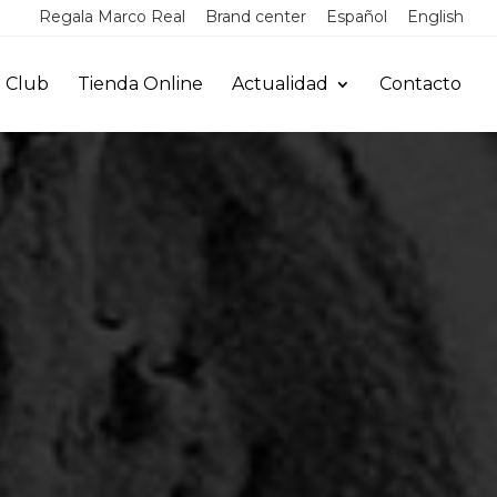
Regala Marco Real
Brand center
Español
English
 Club
Tienda Online
Actualidad
Contacto